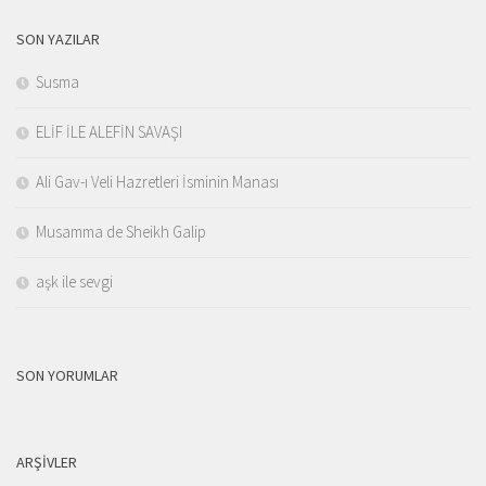
SON YAZILAR
Susma
ELİF İLE ALEFİN SAVAŞI
Ali Gav-ı Veli Hazretleri İsminin Manası
Musamma de Sheikh Galip
aşk ile sevgi
SON YORUMLAR
ARŞIVLER