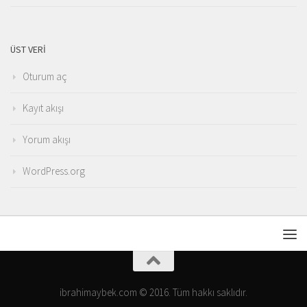
ÜST VERI
Oturum aç
Kayıt akışı
Yorum akışı
WordPress.org
ibrahimaybek.com © 2016. Tüm hakkı saklıdır.