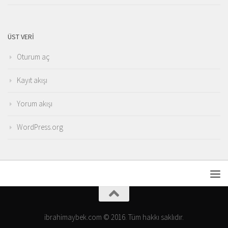
ÜST VERI
Oturum aç
Kayıt akışı
Yorum akışı
WordPress.org
ibrahimaybek.com © 2016. Tüm hakkı saklıdır.