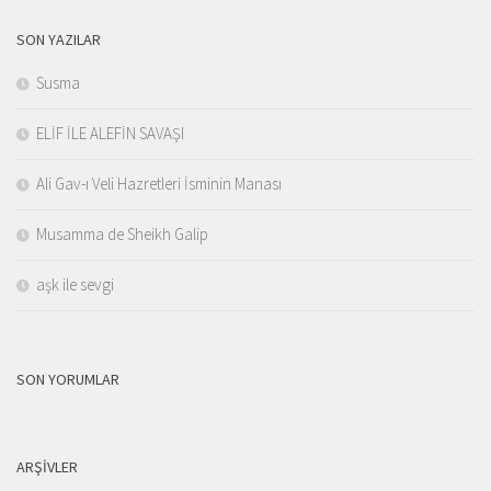
SON YAZILAR
Susma
ELİF İLE ALEFİN SAVAŞI
Ali Gav-ı Veli Hazretleri İsminin Manası
Musamma de Sheikh Galip
aşk ile sevgi
SON YORUMLAR
ARŞIVLER