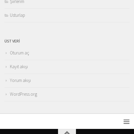
Şiirlerim
Usturlap
ÜST VERI
Oturum aç
Kayıt akışı
Yorum akışı
WordPress.org