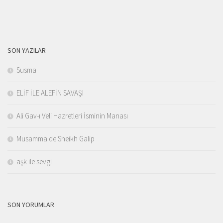
SON YAZILAR
Susma
ELİF İLE ALEFİN SAVAŞI
Ali Gav-ı Veli Hazretleri İsminin Manası
Musamma de Sheikh Galip
aşk ile sevgi
SON YORUMLAR