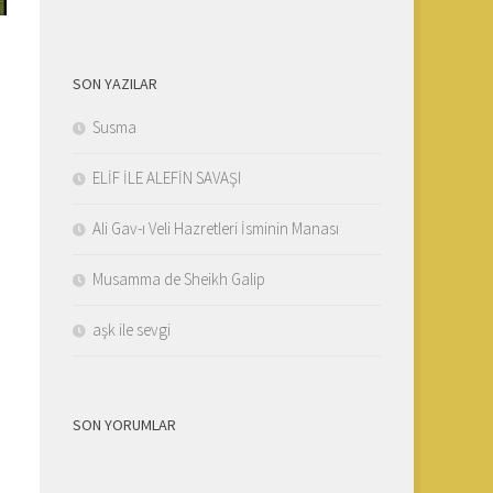
SON YAZILAR
Susma
ELİF İLE ALEFİN SAVAŞI
Ali Gav-ı Veli Hazretleri İsminin Manası
Musamma de Sheikh Galip
aşk ile sevgi
SON YORUMLAR