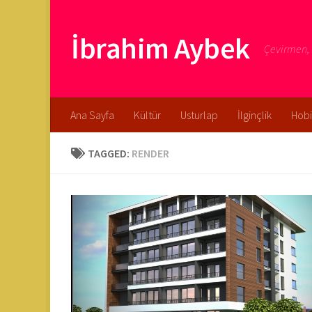
Skip to content
İbrahim Aybek
Çevirmen, Y
Ana Sayfa
Kültür
Usturlap
İlginçlik
Hobi
TAGGED:
RENDER