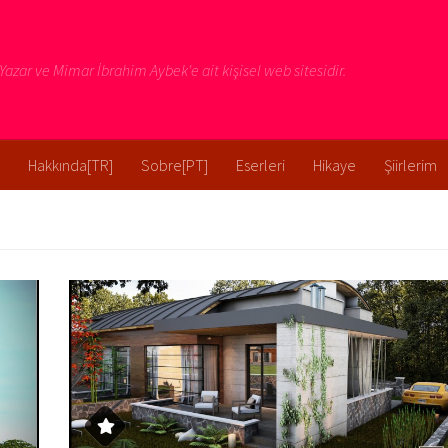
azar ve Mimar İbrahim Aybek'e ait kişisel web sitesidir.
Hakkında[TR]
Sobre[PT]
Eserleri
Hikaye
Şiirlerim