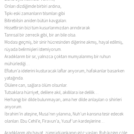
Onları dizdiğimde birbiri ardına,
Tıpkı eski zamanların tılsımları gibi
Bitirebilsin aniden bütün kavgaları.
Hissettirsin bizi tüm kusurlarımızdan arındırarak
Tanrısal bir zerrecik gibi, bir an bile olsa.
Modası geçmiş, bir sinir hücresinden diğerine akmış, hayal edilmiş,
rüyada belirmişleri istemiyorum.
Aradıklarım bir sır, yalnızca çoktan mumyalanmış bir ruhun
mühürlediği…
Eflatun’a idelerini kusturacak laflar arıyorum, hafakanlar basarken
yatağında.
Ölülere can, sağlara ölüm olsunlar.
Tutsaklara hürriyet, delilere akıl, akıllılara ise delilik…
Herhangi bir dilde bulunmayan, ama her dilde anlaşılan o sihirleri
arıyorum.
İbrahim’in ateşine, Musa’nın yılanına, Nuh’un karısına tesir edecek
olanları. Ebu Cehil’e, Firavun’a, Yusuf’un kardeşlerine…
Aradıklarım abı hayat, zümrüdüankanın göz yaşları. Ruh kızgın çöle