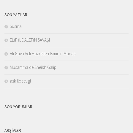
SON YAZILAR
Susma
ELİF İLE ALEFİN SAVAŞI
Ali Gav-ı Veli Hazretleri İsminin Manası
Musamma de Sheikh Galip
aşk ile sevgi
SON YORUMLAR
ARŞIVLER