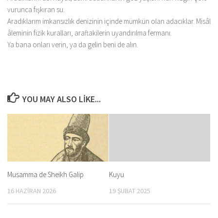
vurunca fışkıran su.
Aradıklarım imkansızlık denizinin içinde mümkün olan adacıklar. Misâl
âleminin fizik kuralları, araftakilerin uyandırılma fermanı.
Ya bana onları verin, ya da gelin beni de alın.
YOU MAY ALSO LIKE...
Musamma de Sheikh Galip
Kuyu
16 HAZIRAN 2026
19 ŞUBAT 2025