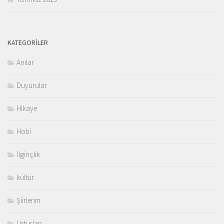
KATEGORILER
Anılar
Duyurular
Hikaye
Hobi
İlginçlik
kültür
Şiirlerim
Usturlap