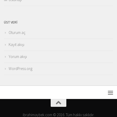
ÜST VERI
Oturum aç
Kayıt akışı
Yorum akışı
WordPress.org
ibrahimaybek.com © 2016. Tüm hakkı saklıdır.